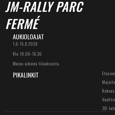
JM-RALLY PARC
FERMÉ
AUKIOLOAJAT
1.6-15.8.2026
Klo 10.00-16.30
Muina aikoina tilauksesta.
PIKALINKIT
Etusivu
Majoit
Kokous
Vauhti
3D-tul