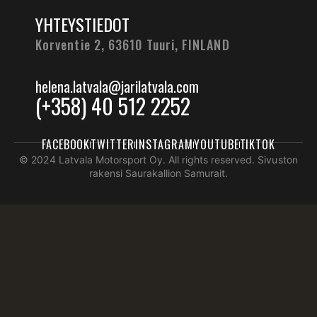
YHTEYSTIEDOT
Korventie 2, 63610 Tuuri,
FINLAND
helena.latvala@jarilatvala.com
(+358) 40 512 2252
FACEBOOK
TWITTER
INSTAGRAM
YOUTUBE
TIKTOK
© 2024 Latvala Motorsport Oy. All rights reserved. Sivuston
rakensi Saurakallion Samurait.