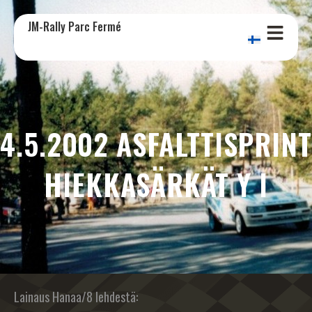
JM-Rally Parc Fermé
4.5.2002 ASFALTTISPRINT
HIEKKASÄRKÄT Y I
Lainaus Hanaa/8 lehdestä: