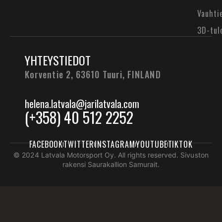
Vauhti
3D-tul
YHTEYSTIEDOT
Korventie 2, 63610 Tuuri,
FINLAND
helena.latvala@jarilatvala.com
(+358) 40 512 2252
FACEBOOK
TWITTER
INSTAGRAM
YOUTUBE
TIKTOK
© 2024 Latvala Motorsport Oy. All rights reserved. Sivuston
rakensi Saurakallion Samurait.