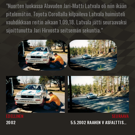
”Nuorten luokassa Alavuden Jari-Matti Latvala oli niin ikään
pitelemätön. Toyota Corollalla kilpaileva Latvala huimisteli
vauhdikkaan reitin aikaan 1.09,18. Latvala jätti seuraavaksi
sijoittunutta Jari Hirvosta seitsemän sekuntia.”
EDELLINEN
SEURAAVA
2002
5.5.2002 RAAHEN V ASFALTTISPRINT Y I