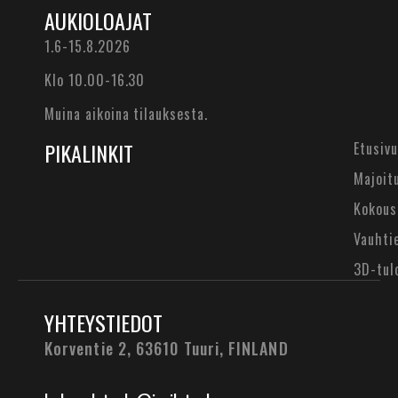
AUKIOLOAJAT
1.6-15.8.2026
Klo 10.00-16.30
Muina aikoina tilauksesta.
PIKALINKIT
Etusivu
Majoit
Kokous
Vauhti
3D-tul
YHTEYSTIEDOT
Korventie 2, 63610 Tuuri,
FINLAND