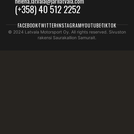
helena.latvala@jarilatvala.com
(+358) 40 512 2252
FACEBOOK
TWITTER
INSTAGRAM
YOUTUBE
TIKTOK
© 2024 Latvala Motorsport Oy. All rights reserved. Sivuston
rakensi Saurakallion Samurait.