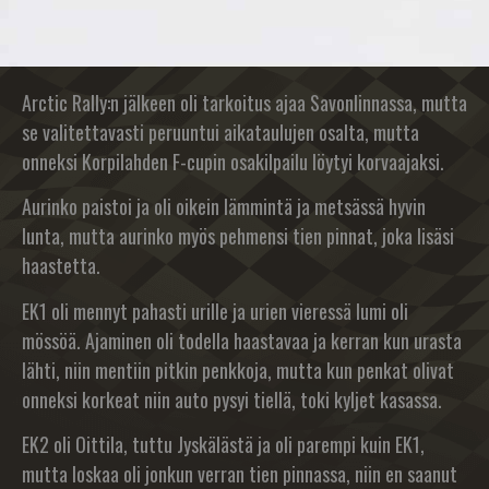
Arctic Rally:n jälkeen oli tarkoitus ajaa Savonlinnassa, mutta
se valitettavasti peruuntui aikataulujen osalta, mutta
onneksi Korpilahden F-cupin osakilpailu löytyi korvaajaksi.
Aurinko paistoi ja oli oikein lämmintä ja metsässä hyvin
lunta, mutta aurinko myös pehmensi tien pinnat, joka lisäsi
haastetta.
EK1 oli mennyt pahasti urille ja urien vieressä lumi oli
mössöä. Ajaminen oli todella haastavaa ja kerran kun urasta
lähti, niin mentiin pitkin penkkoja, mutta kun penkat olivat
onneksi korkeat niin auto pysyi tiellä, toki kyljet kasassa.
EK2 oli Oittila, tuttu Jyskälästä ja oli parempi kuin EK1,
mutta loskaa oli jonkun verran tien pinnassa, niin en saanut