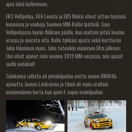
ajoa siinä kulkemaan.
EK3 Vellipohja, EK4 Leustu ja EK5 Moksi olivat sitten hyvässä
kunnossa ja vanhoja Suomen MM-Rallin îpätkiäî. Sain
Vellipohjassa hyvän fiiliksen päälle, kun maltoin pitää keulan
urassa ja seurata sitä. Kello tykkäsi ajosta sekä kartturini
Juho Hänninen myös. Juho totesikin viimeisen EK:n jälkeen:
îJos olisit ajanut näin vuonna 2019 MM-sarjassa, niin ajaisit
siellä vieläkin!î
Tuloksena rallista oli yleiskilpailun voitto ennen BMW:llä
ajanutta Joonas Lindroosia ja tämä oli myös urallani
ensimmäinen kerta kun ajoin F-cupin osakilpailun.