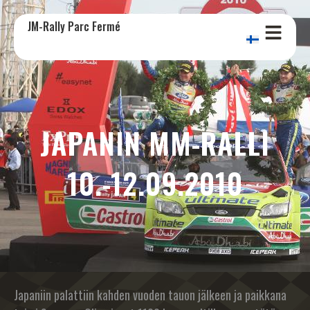
JM-Rally Parc Fermé
JAPANIN MM-RALLI
10.-12.09.2010
Japaniin palattiin kahden vuoden tauon jälkeen ja paikkana