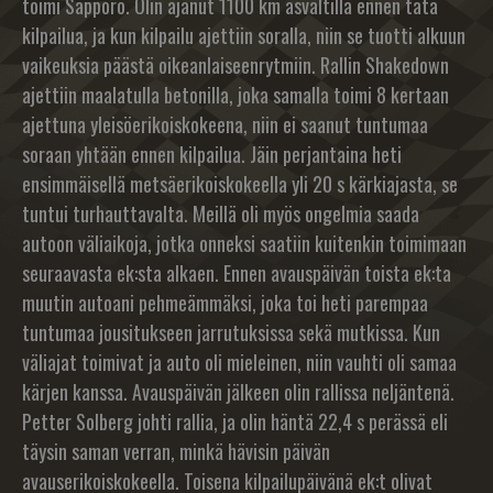
toimi Sapporo. Olin ajanut 1100 km asvaltilla ennen tätä
kilpailua, ja kun kilpailu ajettiin soralla, niin se tuotti alkuun
vaikeuksia päästä oikeanlaiseenrytmiin. Rallin Shakedown
ajettiin maalatulla betonilla, joka samalla toimi 8 kertaan
ajettuna yleisöerikoiskokeena, niin ei saanut tuntumaa
soraan yhtään ennen kilpailua. Jäin perjantaina heti
ensimmäisellä metsäerikoiskokeella yli 20 s kärkiajasta, se
tuntui turhauttavalta. Meillä oli myös ongelmia saada
autoon väliaikoja, jotka onneksi saatiin kuitenkin toimimaan
seuraavasta ek:sta alkaen. Ennen avauspäivän toista ek:ta
muutin autoani pehmeämmäksi, joka toi heti parempaa
tuntumaa jousitukseen jarrutuksissa sekä mutkissa. Kun
väliajat toimivat ja auto oli mieleinen, niin vauhti oli samaa
kärjen kanssa. Avauspäivän jälkeen olin rallissa neljäntenä.
Petter Solberg johti rallia, ja olin häntä 22,4 s perässä eli
täysin saman verran, minkä hävisin päivän
avauserikoiskokeella. Toisena kilpailupäivänä ek:t olivat