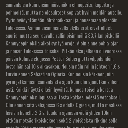
samanlaisia kuin ensimmäisenäkin eli nopeita, kapeita ja
pehmeitä, mutta ne olosuhteet sopivat hyvin meidän autolle.
Pyrin hyödyntämään lähtöpaikkaani ja nousemaan ylöspäin
tuloksissa. Aamun ensimmäisellä ek:lla erot eivät olleet
suuria, mutta seuraavalla rallin pisimmällä 33,7 km pitkällä
Kamuycepin ek:lla alkoi syntyä eroja. Ajoin sinne pohja-ajan
ja nousin tuloksissa toiseksi. Pitkän ek:n jälkeen oli vuorossa
päivän kolmas ek, jossa Petter Solberg otti vilppilähdön,
josta hän sai 10 s aikasakon. Nousin näin rallin johtoon 1,6 s
turvin ennen Sebastian Ogieria. Kun nousin kärkeen, niin
pyrin jatkamaan samanlaista ajoa kuin olin ajanutkin siihen
asti. Kaikki näytti oikein hyvältä, kunnes toisella kertaa
Kamuycepin ek:n lopussa autosta katkesi edestä vetoakseli.
Olin ennen sitä väliajoissa 6 s edellä Ogieria, mutta maalissa
hävisin hänelle 2,3 s. Jouduin ajamaan vielä yhden 10km
pitkän metsäerikoiskokeen sekä 2 yleisöek:ta rikkinäisellä