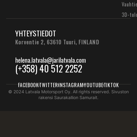
Vauhti
3D-tul
YHTEYSTIEDOT
Korventie 2, 63610 Tuuri,
FINLAND
helena.latvala@jarilatvala.com
(+358) 40 512 2252
FACEBOOK
TWITTER
INSTAGRAM
YOUTUBE
TIKTOK
© 2024 Latvala Motorsport Oy. All rights reserved. Sivuston
rakensi Saurakallion Samurait.