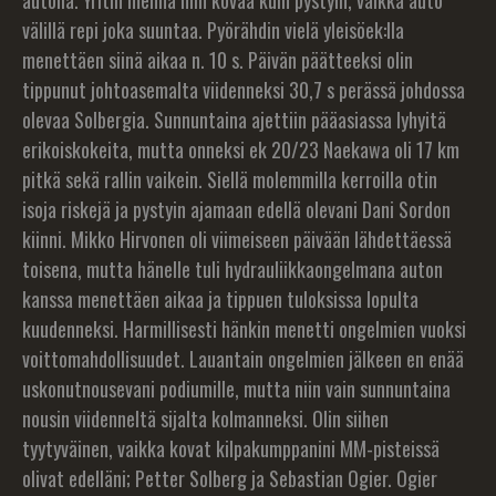
autolla. Yritin mennä niin kovaa kuin pystyin, vaikka auto
välillä repi joka suuntaa. Pyörähdin vielä yleisöek:lla
menettäen siinä aikaa n. 10 s. Päivän päätteeksi olin
tippunut johtoasemalta viidenneksi 30,7 s perässä johdossa
olevaa Solbergia. Sunnuntaina ajettiin pääasiassa lyhyitä
erikoiskokeita, mutta onneksi ek 20/23 Naekawa oli 17 km
pitkä sekä rallin vaikein. Siellä molemmilla kerroilla otin
isoja riskejä ja pystyin ajamaan edellä olevani Dani Sordon
kiinni. Mikko Hirvonen oli viimeiseen päivään lähdettäessä
toisena, mutta hänelle tuli hydrauliikkaongelmana auton
kanssa menettäen aikaa ja tippuen tuloksissa lopulta
kuudenneksi. Harmillisesti hänkin menetti ongelmien vuoksi
voittomahdollisuudet. Lauantain ongelmien jälkeen en enää
uskonutnousevani podiumille, mutta niin vain sunnuntaina
nousin viidenneltä sijalta kolmanneksi. Olin siihen
tyytyväinen, vaikka kovat kilpakumppanini MM-pisteissä
olivat edelläni; Petter Solberg ja Sebastian Ogier. Ogier