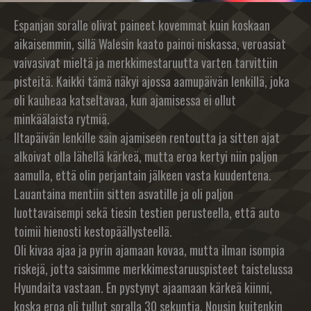
Espanjan soralle olivat paineet kovemmat kuin koskaan
aikaisemmin, sillä Walesin kaato painoi niskassa, veroasiat
vaivasivat mieltä ja merkkimestaruutta varten tarvittiin
pisteitä. Kaikki tämä näkyi ajossa aamupäivän lenkillä, joka
oli kauheaa katseltavaa, kun ajamisessa ei ollut
minkäälaista rytmiä.
Iltapäivän lenkille sain ajamiseen rentoutta ja sitten ajat
alkoivat olla lähellä kärkeä, mutta eroa kertyi niin paljon
aamulla, että olin perjantain jälkeen vasta kuudentena.
Lauantaina mentiin sitten asvatille ja oli paljon
luottavaisempi sekä tiesin testien perusteella, että auto
toimii hienosti kestopäällysteellä.
Oli kivaa ajaa ja pyrin ajamaan kovaa, mutta ilman isompia
riskejä, jotta saisimme merkkimestaruuspisteet taistelussa
Hyundaita vastaan. En pystynyt ajaamaan kärkeä kiinni,
koska eroa oli tullut soralla 30 sekuntia. Nousin kuitenkin