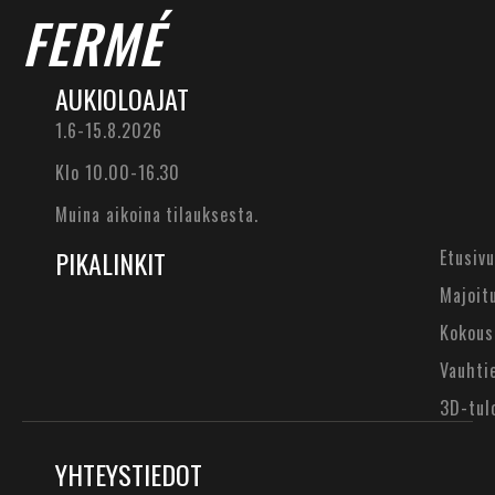
FERMÉ
AUKIOLOAJAT
1.6-15.8.2026
Klo 10.00-16.30
Muina aikoina tilauksesta.
PIKALINKIT
Etusivu
Majoit
Kokous
Vauhti
3D-tul
YHTEYSTIEDOT