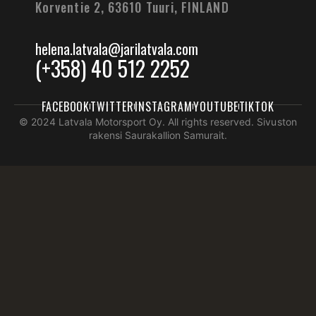
Korventie 2, 63610 Tuuri,
FINLAND
helena.latvala@jarilatvala.com
(+358) 40 512 2252
FACEBOOK
TWITTER
INSTAGRAM
YOUTUBE
TIKTOK
© 2024 Latvala Motorsport Oy. All rights reserved. Sivuston
rakensi Saurakallion Samurait.