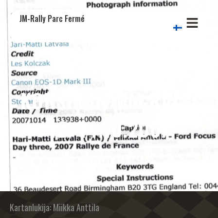
JM-Rally Parc Fermé
KORSIKAN MM-RALLI
12.-14.10.2007
Kartanlukija: Miikka Anttila