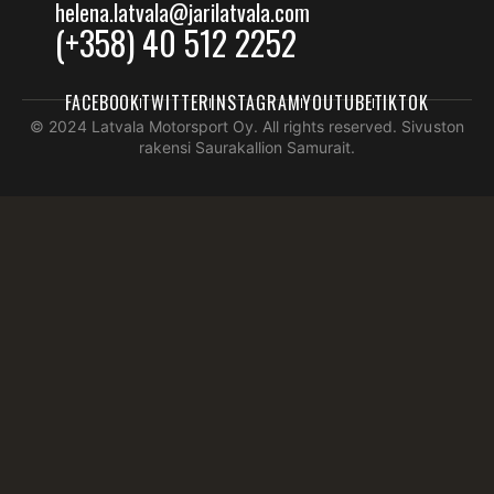
helena.latvala@jarilatvala.com
(+358) 40 512 2252
FACEBOOK
TWITTER
INSTAGRAM
YOUTUBE
TIKTOK
© 2024 Latvala Motorsport Oy. All rights reserved. Sivuston
rakensi Saurakallion Samurait.