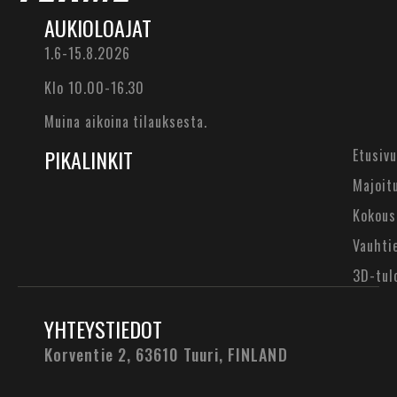
AUKIOLOAJAT
1.6-15.8.2026
Klo 10.00-16.30
Muina aikoina tilauksesta.
PIKALINKIT
Etusivu
Majoit
Kokous
Vauhti
3D-tul
YHTEYSTIEDOT
Korventie 2, 63610 Tuuri,
FINLAND