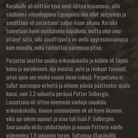
Korsikalle oli erittäin hyvä mieli lähteä kisaamaan, sillä
edellisenä viikonloppuna Espanjassa olin ollut seitsemäs ja
asvalttiajo oli parantunut paljon kisan aikana. Korsika
tunnetaan hyvin mutkaisena kilpailuna, mutta olen aina
pitänyt siitä, sillä asvalttipinta on siellä aggressiivisempaa
kuin muualla, mikä tarkoittaa parempaa pitoa.
Perjantai avattiin uusilla erikoiskokeilla ja kelikin oli täysin
kuiva ja aurinkoinen. Ajo maistui, auto ja renkaat toimivat,
joten ajoin sen minkä osasin ilman riskejä. Perjantaina ei
tullut suurempia virheitä ja olimme päivän päätteeksi sijalla
kuusi, vain 3,3 sekuntia perässä Petter Solbergia.
Lauantaina oli sitten enemmän vanhoja osuuksia
erikoiskokeilla. Aamun ensimmäinen ek oli hyvin likainen,
eikä ajo oikein sujunut ja eroa tuli lisää P. Solbergiin.
Seuraavalla ek:lla ryhdistäydyin ja nousin Petterin edelle
viidenneksi 1,9 sekunnin turvin. Tultaessa iltapäivällä