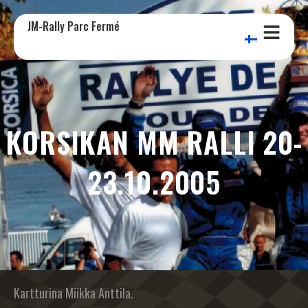
JM-Rally Parc Fermé
KORSIKAN MM RALLI 20-
23.10.2005
Kartturina Miikka Anttila.