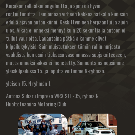
Korsikan ralli alkoi ongelmitta ja ajoni oli hyvin
rentoutunutta. Tein ainoan virheen kakkos pätkällä kun sain
edellä ajavan auton kiinni. Keskittyminen herpaantui ja ajoin
ulos. Aikaa ei onneksi mennyt kuin 20 sekuntia ja autoon ei
tullut vaurioita. Lauantaina pätkä aikamme olivat
kilpailukykyisiä. Sain muistutuksen tämän rallin hurjasta
vauhdista kun osuin tiukassa vasemmassa suojakaiteeseen,
mutta onneksi aikaa ei menetetty. Sunnuntaina nousimme
yleiskilpailussa 15. ja lopulta voitimme N-ryhmän.
yleisen 15. N ryhmän 1.
Autona Subaru Impreza WRX STI -05, ryhmä N
Huoltoteamina Motoring Club