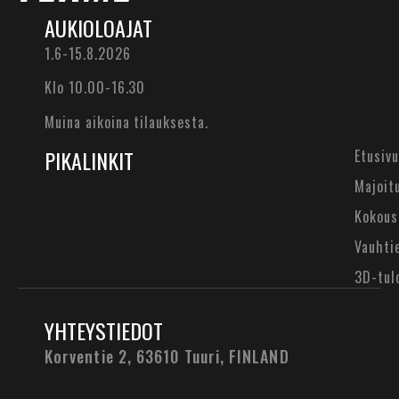
AUKIOLOAJAT
1.6-15.8.2026
Klo 10.00-16.30
Muina aikoina tilauksesta.
PIKALINKIT
Etusivu
Majoit
Kokous
Vauhti
3D-tul
YHTEYSTIEDOT
Korventie 2, 63610 Tuuri,
FINLAND