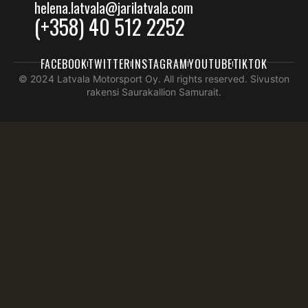
helena.latvala@jarilatvala.com
(+358) 40 512 2252
FACEBOOK
TWITTER
INSTAGRAM
YOUTUBE
TIKTOK
© 2024 Latvala Motorsport Oy. All rights reserved. Sivuston
rakensi Saurakallion Samurait.