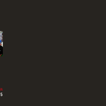
VA
15