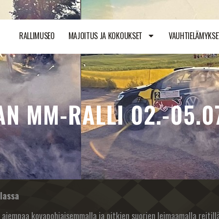
RALLIMUSEO
MAJOITUS JA KOKOUKSET
VAUHTIELÄMYKSE
N MM-RALLI 02.-05.0
olassa
, aiempaa kovapohjaisemmalla ja pitkien suorien leimaamalla reitill