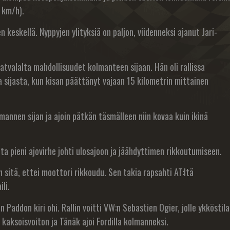
 km/h).
 keskellä. Nyppyjen ylityksiä on paljon, viidenneksi ajanut Jari-
 Latvalalta mahdollisuudet kolmanteen sijaan. Hän oli rallissa
 sijasta, kun kisan päättänyt vajaan 15 kilometrin mittainen
olmannen sijan ja ajoin pätkän täsmälleen niin kovaa kuin ikinä
tta pieni ajovirhe johti ulosajoon ja jäähdyttimen rikkoutumiseen.
 sitä, ettei moottori rikkoudu. Sen takia rapsahti AT:ltä
li.
Paddon kiri ohi. Rallin voitti VW:n Sebastien Ogier, jolle ykköstila
 kaksoisvoiton ja Tänäk ajoi Fordilla kolmanneksi.