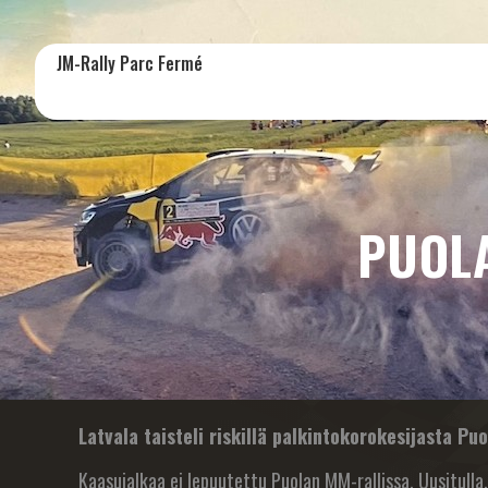
JM-Rally Parc Fermé
PUOLA
Latvala taisteli riskillä palkintokorokesijasta Pu
Kaasujalkaa ei lepuutettu Puolan MM-rallissa. Uusitulla