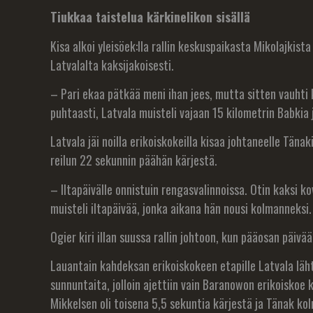
Tiukkaa taistelua kärkinelikon sisällä
Kisa alkoi yleisöek:lla rallin keskuspaikasta Mikolajkis
Latvalalta kaksijakoisesti.
– Pari ekaa pätkää meni ihan jees, mutta sitten vauhti kä
puhtaasti, Latvala muisteli vajaan 15 kilometrin Babkia 
Latvala jäi noilla erikoiskokeilla kisaa johtaneelle Täna
reilun 22 sekunnin päähän kärjestä.
– Iltapäivälle onnistuin rengasvalinnoissa. Otin kaksi k
muisteli iltapäivää, jonka aikana hän nousi kolmanneksi.
Ogier kiri illan suussa rallin johtoon, kun pääosan päivä
Lauantain kahdeksan erikoiskokeen etapille Latvala läh
sunnuntaita, jolloin ajettiin vain Baranowon erikoiskoe k
Mikkelsen oli toisena 5,5 sekuntia kärjestä ja Tänak ko