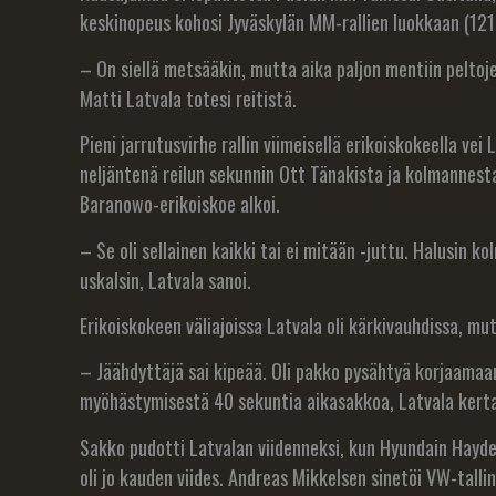
keskinopeus kohosi Jyväskylän MM-rallien luokkaan (121
– On siellä metsääkin, mutta aika paljon mentiin peltojen
Matti Latvala totesi reitistä.
Pieni jarrutusvirhe rallin viimeisellä erikoiskokeella vei
neljäntenä reilun sekunnin Ott Tänakista ja kolmannesta
Baranowo-erikoiskoe alkoi.
– Se oli sellainen kaikki tai ei mitään -juttu. Halusin k
uskalsin, Latvala sanoi.
Erikoiskokeen väliajoissa Latvala oli kärkivauhdissa, mu
– Jäähdyttäjä sai kipeää. Oli pakko pysähtyä korjaamaan
myöhästymisestä 40 sekuntia aikasakkoa, Latvala kertai
Sakko pudotti Latvalan viidenneksi, kun Hyundain Hayden 
oli jo kauden viides. Andreas Mikkelsen sinetöi VW-tallin