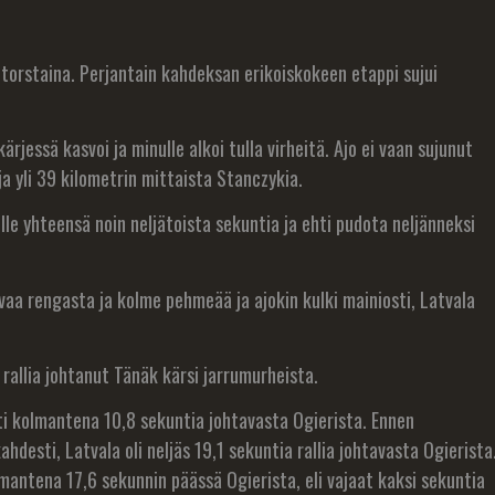
ta torstaina. Perjantain kahdeksan erikoiskokeen etappi sujui
rjessä kasvoi ja minulle alkoi tulla virheitä. Ajo ei vaan sujunut
ja yli 39 kilometrin mittaista Stanczykia.
kille yhteensä noin neljätoista sekuntia ja ehti pudota neljänneksi
ovaa rengasta ja kolme pehmeää ja ajokin kulki mainiosti, Latvala
ä rallia johtanut Tänäk kärsi jarrumurheista.
ti kolmantena 10,8 sekuntia johtavasta Ogierista. Ennen
ahdesti, Latvala oli neljäs 19,1 sekuntia rallia johtavasta Ogierista
lmantena 17,6 sekunnin päässä Ogierista, eli vajaat kaksi sekuntia