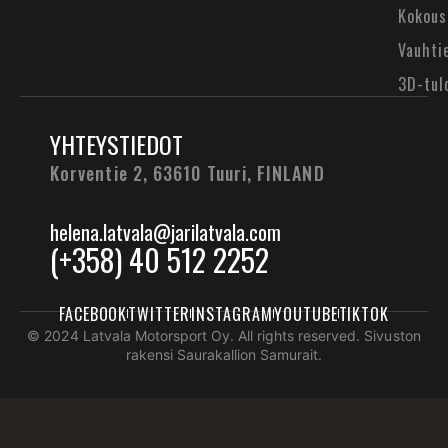
Kokous
Vauhti
3D-tul
YHTEYSTIEDOT
Korventie 2, 63610 Tuuri,
FINLAND
helena.latvala@jarilatvala.com
(+358) 40 512 2252
FACEBOOK
TWITTER
INSTAGRAM
YOUTUBE
TIKTOK
© 2024 Latvala Motorsport Oy. All rights reserved. Sivuston
rakensi Saurakallion Samurait.