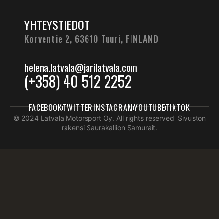
YHTEYSTIEDOT
Korventie 2, 63610 Tuuri,
FINLAND
helena.latvala@jarilatvala.com
(+358) 40 512 2252
FACEBOOK
TWITTER
INSTAGRAM
YOUTUBE
TIKTOK
© 2024 Latvala Motorsport Oy. All rights reserved. Sivuston
rakensi Saurakallion Samurait.