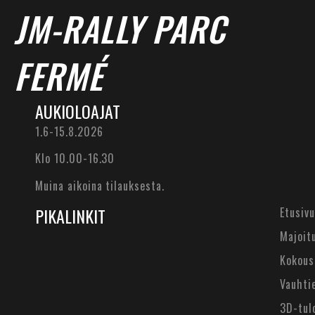
JM-RALLY PARC
FERMÉ
AUKIOLOAJAT
1.6-15.8.2026
Klo 10.00-16.30
Muina aikoina tilauksesta.
PIKALINKIT
Etusivu
Majoit
Kokous
Vauhti
3D-tul