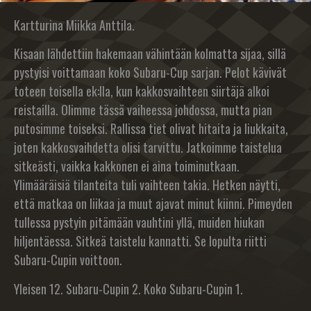
Kartturina Miikka Anttila.
Kisaan lähdettiin hakemaan vähintään kolmatta sijaa, sillä
pystyisi voittamaan koko Subaru-Cup sarjan. Pelot kävivät
toteen toisella ek:lla, kun kakkosvaihteen siirtäjä alkoi
reistailla. Olimme tässä vaiheessa johdossa, mutta pian
putosimme toiseksi. Rallissa tiet olivat hitaita ja liukkaita,
joten kakkosvaihdetta olisi tarvittu. Jatkoimme taistelua
sitkeästi, vaikka kakkonen ei aina toiminutkaan.
Ylimääräisiä tilanteita tuli vaihteen takia. Hetken näytti,
että matkaa on liikaa ja muut ajavat minut kiinni. Pimeyden
tullessa pystyin pitämään vauhtini yllä, muiden hiukan
hiljentäessa. Sitkeä taistelu kannatti. Se lopulta riitti
Subaru-Cupin voittoon.
Yleisen 12. Subaru-Cupin 2. Koko Subaru-Cupin 1.