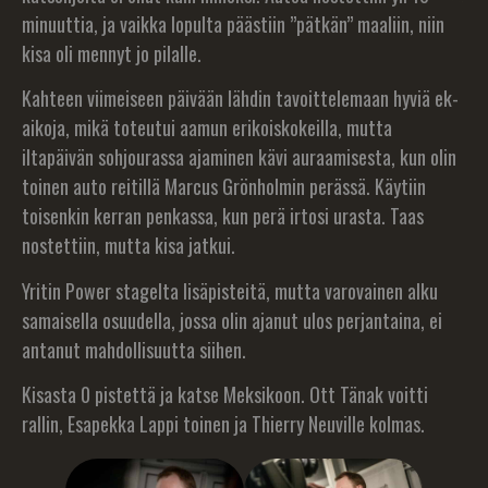
minuuttia, ja vaikka lopulta päästiin ”pätkän” maaliin, niin
kisa oli mennyt jo pilalle.
Kahteen viimeiseen päivään lähdin tavoittelemaan hyviä ek-
aikoja, mikä toteutui aamun erikoiskokeilla, mutta
iltapäivän sohjourassa ajaminen kävi auraamisesta, kun olin
toinen auto reitillä Marcus Grönholmin perässä. Käytiin
toisenkin kerran penkassa, kun perä irtosi urasta. Taas
nostettiin, mutta kisa jatkui.
Yritin Power stagelta lisäpisteitä, mutta varovainen alku
samaisella osuudella, jossa olin ajanut ulos perjantaina, ei
antanut mahdollisuutta siihen.
Kisasta 0 pistettä ja katse Meksikoon. Ott Tänak voitti
rallin, Esapekka Lappi toinen ja Thierry Neuville kolmas.