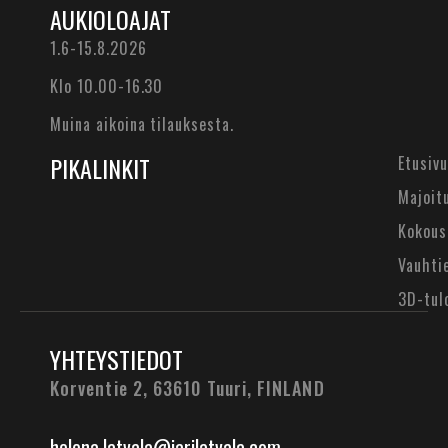
AUKIOLOAJAT
1.6-15.8.2026
Klo 10.00-16.30
Muina aikoina tilauksesta.
PIKALINKIT
Etusivu
Majoit
Kokous
Vauhti
3D-tul
YHTEYSTIEDOT
Korventie 2, 63610 Tuuri,
FINLAND
helena.latvala@jarilatvala.com