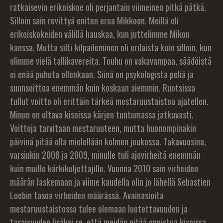
ratkaisevin erikoiskoe oli perjantain viimeinen pitkä pätkä.
Silloin sain revittyä eniten eroa Mikkoon. Meillä oli
erikoiskokeiden välillä hauskaa, kun juttelimme Mikon
kanssa. Mutta silti kilpaileminen oli erilaista kuin silloin, kun
olimme vielä tallikavereita. Touhu on vakavampaa, säädöistä
ei enää puhuta ollenkaan. Siinä on psykologista peliä ja
suunsoittoa enemmän kuin koskaan aiemmin. Ruotsissa
tullut voitto oli erittäin tärkeä mestaruustaistoa ajatellen.
Minun on oltava kisoissa kärjen tuntumassa jatkuvasti.
Voittoja tarvitaan mestaruuteen, mutta huonompinakin
päivinä pitää olla mielellään kolmen joukossa. Takavuosina,
varsinkin 2008 ja 2009, minulle tuli ajovirheitä enemmän
kuin muille kärkikuljettajille. Vuonna 2010 sain virheiden
määrän laskemaan ja viime kaudella olin jo lähellä Sebastien
Loebin tasoa virheiden määrässä. Avainasioita
mestaruustaistossa tulee olemaan luotettavuuden ja
tasaisuuden lisäksi se, että meidän pitää onnistua kisoissa,