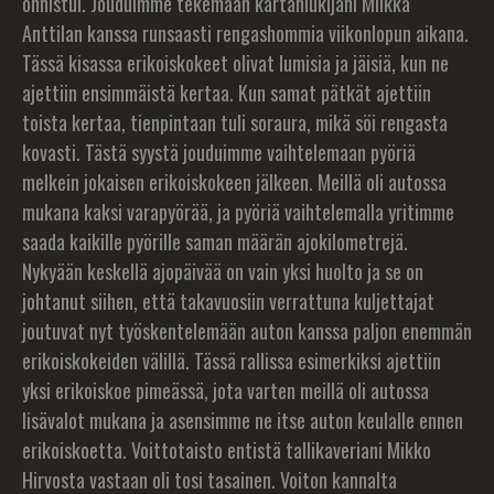
onnistui. Jouduimme tekemään kartanlukijani Miikka
Anttilan kanssa runsaasti rengashommia viikonlopun aikana.
Tässä kisassa erikoiskokeet olivat lumisia ja jäisiä, kun ne
ajettiin ensimmäistä kertaa. Kun samat pätkät ajettiin
toista kertaa, tienpintaan tuli soraura, mikä söi rengasta
kovasti. Tästä syystä jouduimme vaihtelemaan pyöriä
melkein jokaisen erikoiskokeen jälkeen. Meillä oli autossa
mukana kaksi varapyörää, ja pyöriä vaihtelemalla yritimme
saada kaikille pyörille saman määrän ajokilometrejä.
Nykyään keskellä ajopäivää on vain yksi huolto ja se on
johtanut siihen, että takavuosiin verrattuna kuljettajat
joutuvat nyt työskentelemään auton kanssa paljon enemmän
erikoiskokeiden välillä. Tässä rallissa esimerkiksi ajettiin
yksi erikoiskoe pimeässä, jota varten meillä oli autossa
lisävalot mukana ja asensimme ne itse auton keulalle ennen
erikoiskoetta. Voittotaisto entistä tallikaveriani Mikko
Hirvosta vastaan oli tosi tasainen. Voiton kannalta