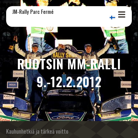
JM-Rally Parc Fermé
RUOTSIN MM-RALLI
9.-12.2.2012
Kauhunhetkiä ja tärkeä voitto