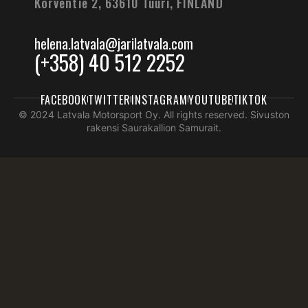
Korventie 2, 63610 Tuuri,
FINLAND
helena.latvala@jarilatvala.com
(+358) 40 512 2252
FACEBOOK
TWITTER
INSTAGRAM
YOUTUBE
TIKTOK
© 2024 Latvala Motorsport Oy. All rights reserved. Sivuston
rakensi Saurakallion Samurait.