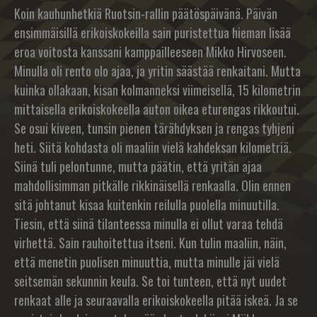
Koin kauhunhetkiä Ruotsin-rallin päätöspäivänä. Päivän
ensimmäisillä erikoiskokeilla sain puristettua hieman lisää
eroa voitosta kanssani kamppailleeseen Mikko Hirvoseen.
Minulla oli rento olo ajaa, ja yritin säästää renkaitani. Mutta
kuinka ollakaan, kisan kolmanneksi viimeisellä, 15 kilometrin
mittaisella erikoiskokeella auton oikea eturengas rikkoutui.
Se osui kiveen, tunsin pienen tärähdyksen ja rengas tyhjeni
heti. Siitä kohdasta oli maaliin vielä kahdeksan kilometriä.
Siinä tuli pelontunne, mutta päätin, että yritän ajaa
mahdollisimman pitkälle rikkinäisellä renkaalla. Olin ennen
sitä johtanut kisaa kuitenkin reilulla puolella minuutilla.
Tiesin, että siinä tilanteessa minulla ei ollut varaa tehdä
virhettä. Sain rauhoitettua itseni. Kun tulin maaliin, näin,
että menetin puolisen minuuttia, mutta minulle jäi vielä
seitsemän sekunnin keula. Se toi tunteen, että nyt uudet
renkaat alle ja seuraavalla erikoiskokeella pitää iskeä. Ja se