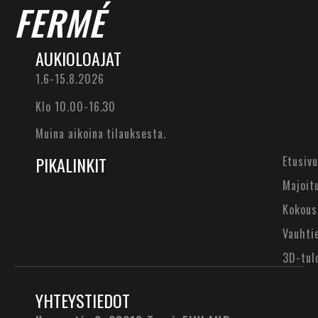
FERMÉ
AUKIOLOAJAT
1.6-15.8.2026
Klo 10.00-16.30
Muina aikoina tilauksesta.
PIKALINKIT
Etusivu
Majoit
Kokous
Vauhti
3D-tul
YHTEYSTIEDOT