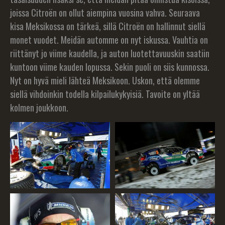
joissa Citroën on ollut aiempina vuosina vahva. Seuraava
kisa Meksikossa on tärkeä, sillä Citroën on hallinnut siellä
monet vuodet. Meidän automme on nyt iskussa. Vauhtia on
riittänyt jo viime kaudella, ja auton luotettavuuskin saatiin
kuntoon viime kauden lopussa. Sekin puoli on siis kunnossa.
Nyt on hyvä mieli lähteä Meksikoon. Uskon, että olemme
siellä vihdoinkin todella kilpailukykyisiä. Tavoite on yltää
kolmen joukkoon.