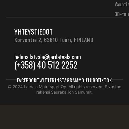
Vauhti
3D-tul
YHTEYSTIEDOT
Korventie 2, 63610 Tuuri,
FINLAND
helena.latvala@jarilatvala.com
(+358) 40 512 2252
FACEBOOK
TWITTER
INSTAGRAM
YOUTUBE
TIKTOK
© 2024 Latvala Motorsport Oy. All rights reserved. Sivuston
rakensi Saurakallion Samurait.