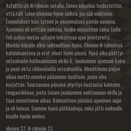
Asfalttiralli N-ryhmän autolla. Ennen kilpailua tiedostettiin,
että ralli tulee olemaan hyvin vaikea, jos sää vaihtelee.
Ennustukset kävi toteen jo ensimmäisen päivän aamuna.
Ajaminen oli erittäin vaikeaa, koska vesisateen takia tielle
tuli paljon mutaa autojen leikatessa ojan pientareita.
Meidän kilpailu alkoi suhteellisen hyvin. Olimme N-ryhmässä
kahdeksantena ja erot olivat hyvin pieniä. Hyvä alku päättyi
vetoakselin katkeamiseen ek:lla 6. Jouduimme ajamaan kaksi
ja puoli ek:ta rikkinäisellä vetoakselilla. Menetimme paljon
aikaa mutta onneksi pääsimme huoltoon, jossa vika
korjattiin. Seuraavana päivänä yliyritys kostautui kahteen
rengasrikkoon, josta toisen jouduimme vaihtamaan ek:lla ja
taas menetimme aikaa. Kolmantena päivänä ajaminen sujui
ja oli kuivaa. Saimme hyviä pätkäaikoja, mikä jätti vaikealle
kisalle hyvän mielen.
yleisen 27. N-ryhmän 13.