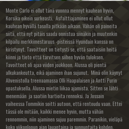
Monte Carlo ei ollut tänä vuonna mennyt kauhean hyvin,
Korsika oikein surkeasti. Asfalttiajaminen ei ollut ollut
kauhean hyvällä tasolla pitkään aikaan. Vähän oli paineita
siitä, että nyt pitäis saada onnistua siinäkin ja muutenkin
kilpailu merkkimestaruus -pisteissä Hyundain kanssa on
kiristynyt. Tavoitteet on tietysti se, että saataisiin heitä
kiinni ja tieto että tarvitsen siihen hyvän tuloksen.
Tavoitteet oli ajaa viiden joukkoon. Alussa oli pientä
alkukankeutta, eikä ajaminen ihan sujunut. Minä olin käynyt
Ahvenistolla treenaamassa Olli Haapalaisen ja Antti Purin
opastuksella. Alussa mietin liikaa ajamista. Sitten se lähti
menemään ja saatiin hartioita rennoksi. Ja Jossain
vaiheessa Tommikin soitti autoon, että rentoudu vaan. Ettei
tässä ole mitään, kaikki menee hyvin, mutta vähän
rennommin, niin ajaminen sujuu paremmin. Paranikin, vieläpä
koko viikonlopun ajan lauantaina ja sunnuntaita kohden.