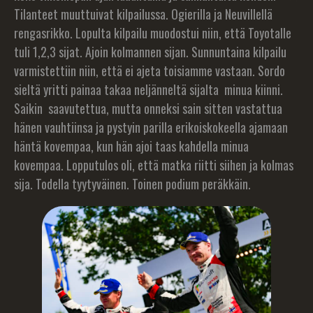
Tilanteet muuttuivat kilpailussa. Ogierilla ja Neuvillellä
rengasrikko. Lopulta kilpailu muodostui niin, että Toyotalle
tuli 1,2,3 sijat. Ajoin kolmannen sijan. Sunnuntaina kilpailu
varmistettiin niin, että ei ajeta toisiamme vastaan. Sordo
sieltä yritti painaa takaa neljänneltä sijalta minua kiinni.
Saikin saavutettua, mutta onneksi sain sitten vastattua
hänen vauhtiinsa ja pystyin parilla erikoiskokeella ajamaan
häntä kovempaa, kun hän ajoi taas kahdella minua
kovempaa. Lopputulos oli, että matka riitti siihen ja kolmas
sija. Todella tyytyväinen. Toinen podium peräkkäin.