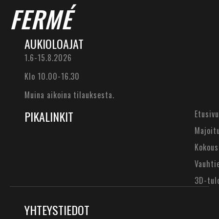
FERMÉ
AUKIOLOAJAT
1.6-15.8.2026
Klo 10.00-16.30
Muina aikoina tilauksesta.
PIKALINKIT
Etusivu
Majoit
Kokous
Vauhti
3D-tul
YHTEYSTIEDOT