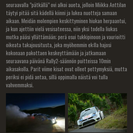
seuraavalla ”pätkällä” ovi alkoi aueta, jolloin Miikka Anttilan
täytyi pitää sitä kädellä kiinni ja lukea nuotteja samaan
aikaan. Meidän molempien keskittyminen hiukan herpaantui,
ja kun ajettiin vielä vesisateessa, niin yksi todella liukas
mutka pääsi yllättämään; perä osui tukkipinoon ja vaurioitti
oikeata takajousitusta, joka myöhemmin ek:lla hajosi
kokonaan pakottaen keskeyttämään ja jatkamaan
seuraavana päivänä Rally2-säännön puitteissa 10min
aikasakolla. Parit viime kisat ovat olleet pettymyksiä, mutta
periksi ei pidä antaa, sillä oppimalla näistä voi tulla
vahvemmaksi.