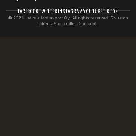
FACEBOOK
TWITTER
INSTAGRAM
YOUTUBE
TIKTOK
© 2024 Latvala Motorsport Oy. All rights reserved. Sivuston
rakensi Saurakallion Samurait.