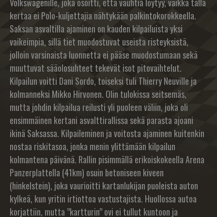
Volkswagenille, joka osoitti, että vauhtia löytyy, vaikka tällä
kertaa ei Polo-kuljettajia nähtykään palkintokorokkeella.
Saksan asvaltilla ajaminen on kauden kilpailuista yksi
vaikeimpia, sillä tiet muodostuvat useista risteyksistä,
jolloin varsinaista luonnetta ei pääse muodostumaan sekä
muuttuvat sääolosuhteet tekevät isot pitovaihtelut.
Kilpailun voitti Dani Sordo, toiseksi tuli Thierry Neuville ja
kolmanneksi Mikko Hirvonen. Olin tulokissa seitsemäs,
mutta johdin kilpailua reilusti yli puoleen väliin, joka oli
ensimmäinen kertani asvalttirallissa sekä parasta ajoani
ikinä Saksassa. Kilpaileminen ja voitosta ajaminen kuitenkin
nostaa riskitasoa, jonka menin ylittämään kilpailun
kolmantena päivänä. Rallin pisimmällä erikoiskokeella Arena
Panzerplattella (41km) osuin betoniseen kiveen
(hinkelstein), joka vaurioitti kartanlukijan puoleista auton
kylkeä, kun yritin irtiottoa vastustajista. Huollossa autoa
korjattiin, mutta ”kartturin” ovi ei tullut kuntoon ja