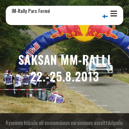
JM-Rally Parc Fermé
SAKSAN MM-RALLI
22.-25.8.2013
Kyseinen kilpailu oli ensimmäinen varsinainen asvalttikilpailu