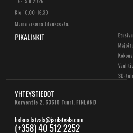
1.6-15.8.2026
Klo 10.00-16.30
Muina aikoina tilauksesta.
PIKALINKIT
Etusivu
Majoit
Kokous
Vauhti
3D-tul
YHTEYSTIEDOT
Korventie 2, 63610 Tuuri,
FINLAND
helena.latvala@jarilatvala.com
(+358) 40 512 2252