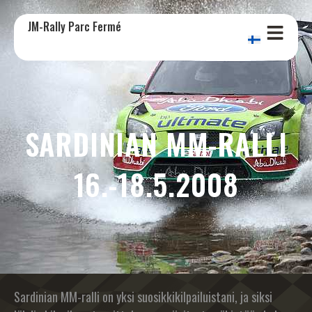
JM-Rally Parc Fermé
SARDINIAN MM-RALLI
16.-18.5.2008
Sardinian MM-ralli on yksi suosikkikilpailuistani, ja siksi