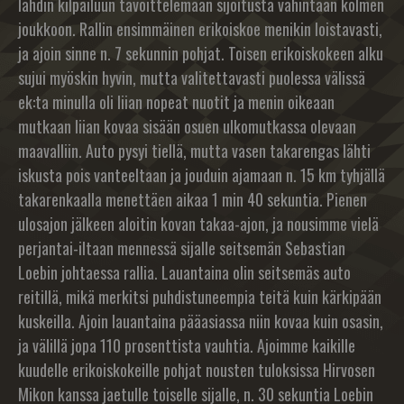
lähdin kilpailuun tavoittelemaan sijoitusta vähintään kolmen
joukkoon. Rallin ensimmäinen erikoiskoe menikin loistavasti,
ja ajoin sinne n. 7 sekunnin pohjat. Toisen erikoiskokeen alku
sujui myöskin hyvin, mutta valitettavasti puolessa välissä
ek:ta minulla oli liian nopeat nuotit ja menin oikeaan
mutkaan liian kovaa sisään osuen ulkomutkassa olevaan
maavalliin. Auto pysyi tiellä, mutta vasen takarengas lähti
iskusta pois vanteeltaan ja jouduin ajamaan n. 15 km tyhjällä
takarenkaalla menettäen aikaa 1 min 40 sekuntia. Pienen
ulosajon jälkeen aloitin kovan takaa-ajon, ja nousimme vielä
perjantai-iltaan mennessä sijalle seitsemän Sebastian
Loebin johtaessa rallia. Lauantaina olin seitsemäs auto
reitillä, mikä merkitsi puhdistuneempia teitä kuin kärkipään
kuskeilla. Ajoin lauantaina pääasiassa niin kovaa kuin osasin,
ja välillä jopa 110 prosenttista vauhtia. Ajoimme kaikille
kuudelle erikoiskokeille pohjat nousten tuloksissa Hirvosen
Mikon kanssa jaetulle toiselle sijalle, n. 30 sekuntia Loebin