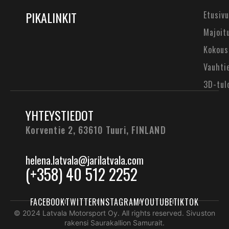
PIKALINKIT
Etusivu
Majoit
Kokous
Vauhti
3D-tul
YHTEYSTIEDOT
Korventie 2, 63610 Tuuri,
FINLAND
helena.latvala@jarilatvala.com
(+358) 40 512 2252
FACEBOOK
TWITTER
INSTAGRAM
YOUTUBE
TIKTOK
© 2024 Latvala Motorsport Oy. All rights reserved. Sivuston
rakensi Saurakallion Samurait.