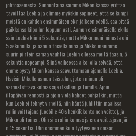
johtoasemasta. Sunnuntaina saimme Mikon kanssa yrittää
tavoittaa Loebia ja olimme myöskin sopineet, että se kumpi
meistä on kahden ensimmäisen ek:n jälkeen edellä, saa pitää
paikkansa kilpailun loppuun asti. Aamun ensimmäisellä ek:lla
sain Loebia kiinni 5 sekuntia, mutta Mikko meni minusta ohi
5 sekunnilla, ja aamun toisella minä ja Mikko menimme
suurin piirtein samaa vauhtia Loebin ollessa meitä taas n. 5
sekuntia nopeampi. Siinä vaiheessa alkoi olla selvää, että
emme pysty Mikon kanssa saavuttamaan ajamalla Loebia.
Hävisin Mikolle aamun taistelun, joten minun oli
varmistettava kolmas sija itselleni ja tiimille. Ajoin
iltapäivän rennosti ja ajoin vielä kahdet pohjatkin, mutta
kun Loeb ei tehnyt virheitä, niin häntä juhlittiin maalissa
rallin voittajana (Loebille 40:s henkilökohtainen voitto), ja
Mikko oli toinen. Olin siis rallin kolmas ja eroa voittajaan jäi
n.15 sekuntia. Olin enemmän kuin tyytyväinen omaan