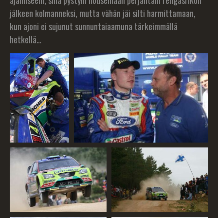
ajamiseeni, sillä pystyin nousemaan perjantain rengasrikon
jälkeen kolmanneksi, mutta vähän jäi silti harmittamaan,
kun ajoni ei sujunut sunnuntaiaamuna tärkeimmällä
hetkellä…