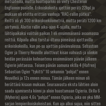
metsäteillä, mutta huoltoparkki oli viety Chesteriin
Englannin puolelle. Erikoiskokeita ajettiin peräti 22kpl ja
mukaan oli otettu erittäin vanhoja ”RAC-rallin pätkiä”.
Reitti oli yli 300 erikoiskoekilometriä, mutta peräti 1200 km
siirtymiä. Aloitin rallin aika-ajon 4-sijalla, mutta
lähtöpaikaksi valitsin paikan 1 eli ensimmäisenä avaamassa
reittiä. Kilpailu alkoi torstai-iltana pimeässä ajettavilla
erikoiskokeilla, kun pe-su ajettiin päivänvalossa. Sebastian
Ogier ja Thierry Neuville aloittivat kisan vahvasti ja olinkin
heidän perässään kolmantena ensimmäisen päivän jälkeen
Ogierin johtaessa. Toisen päivän aamuna ek:lla 4 (Hafren)
Sebastian Ogier ”tykitti” 10 sekunnin ”pohjat” ennen
Neuvilleä ja 12s ennen minua. Tämän jälkeen minun oli
herättävä kisaan mukaan. Seuraavasta ek:sta lähtien aloin
saada ajamisesta kiinni ja aloin haastamaan Ogieria. Ek:lla 6
(Myherin) ajoin 4,6s ”pohjat” ennen Ogieria, joka on yksi MM-
sarjan lempierikoiskokeistani. Kun ajo alkoi sujua, niin sitten