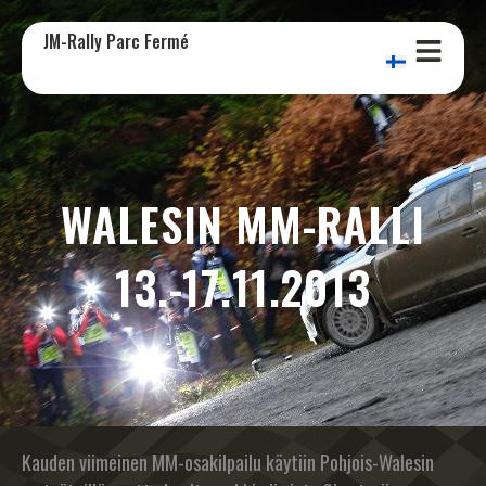
JM-Rally Parc Fermé
WALESIN MM-RALLI
13.-17.11.2013
Kauden viimeinen MM-osakilpailu käytiin Pohjois-Walesin