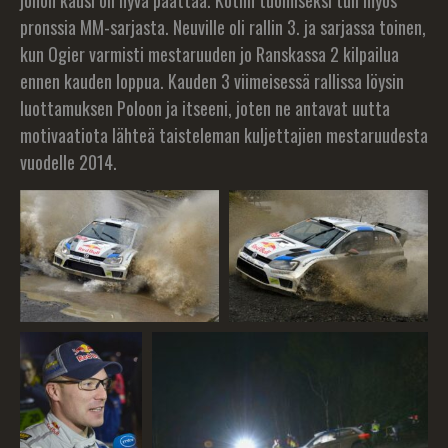
johon kausi oli hyvä päättää. Kotiin tuomiseksi tuli myös
pronssia MM-sarjasta. Neuville oli rallin 3. ja sarjassa toinen,
kun Ogier varmisti mestaruuden jo Ranskassa 2 kilpailua
ennen kauden loppua. Kauden 3 viimeisessä rallissa löysin
luottamuksen Poloon ja itseeni, joten ne antavat uutta
motivaatiota lähteä taisteleman kuljettajien mestaruudesta
vuodelle 2014.