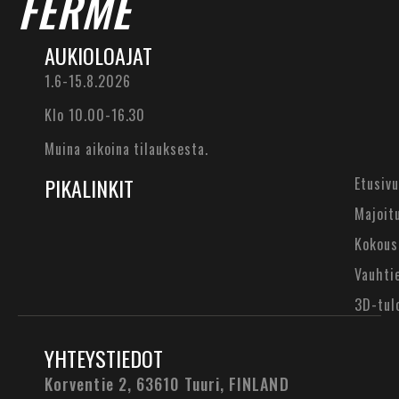
FERMÉ
AUKIOLOAJAT
1.6-15.8.2026
Klo 10.00-16.30
Muina aikoina tilauksesta.
PIKALINKIT
Etusivu
Majoit
Kokous
Vauhti
3D-tul
YHTEYSTIEDOT
Korventie 2, 63610 Tuuri,
FINLAND