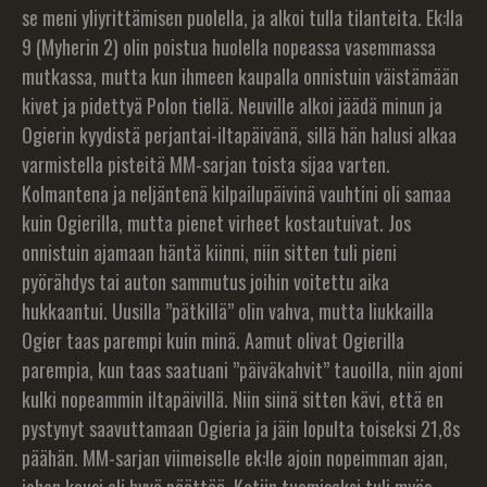
se meni yliyrittämisen puolella, ja alkoi tulla tilanteita. Ek:lla
9 (Myherin 2) olin poistua huolella nopeassa vasemmassa
mutkassa, mutta kun ihmeen kaupalla onnistuin väistämään
kivet ja pidettyä Polon tiellä. Neuville alkoi jäädä minun ja
Ogierin kyydistä perjantai-iltapäivänä, sillä hän halusi alkaa
varmistella pisteitä MM-sarjan toista sijaa varten.
Kolmantena ja neljäntenä kilpailupäivinä vauhtini oli samaa
kuin Ogierilla, mutta pienet virheet kostautuivat. Jos
onnistuin ajamaan häntä kiinni, niin sitten tuli pieni
pyörähdys tai auton sammutus joihin voitettu aika
hukkaantui. Uusilla ”pätkillä” olin vahva, mutta liukkailla
Ogier taas parempi kuin minä. Aamut olivat Ogierilla
parempia, kun taas saatuani ”päiväkahvit” tauoilla, niin ajoni
kulki nopeammin iltapäivillä. Niin siinä sitten kävi, että en
pystynyt saavuttamaan Ogieria ja jäin lopulta toiseksi 21,8s
päähän. MM-sarjan viimeiselle ek:lle ajoin nopeimman ajan,