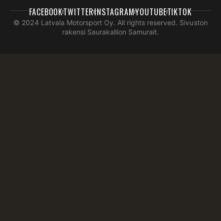
FACEBOOK
TWITTER
INSTAGRAM
YOUTUBE
TIKTOK
© 2024 Latvala Motorsport Oy. All rights reserved. Sivuston
rakensi Saurakallion Samurait.