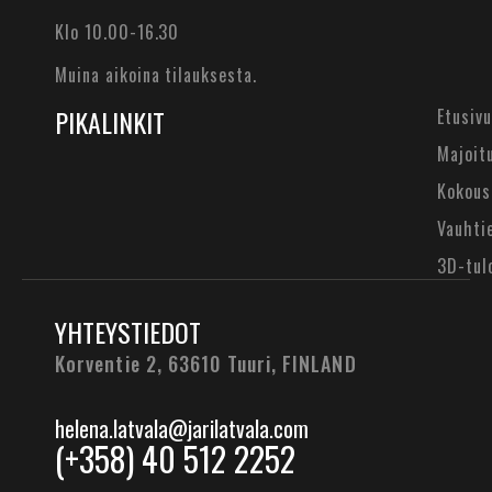
Klo 10.00-16.30
Muina aikoina tilauksesta.
PIKALINKIT
Etusivu
Majoit
Kokous
Vauhti
3D-tul
YHTEYSTIEDOT
Korventie 2, 63610 Tuuri,
FINLAND
helena.latvala@jarilatvala.com
(+358) 40 512 2252