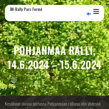
JM-Rally Parc Fermé
POHJANMAA RALLI,
14.6.2024 – 15.6.2024
Kesäkuun alussa ajetussa Pohjanmaan rallissa olin yhdessä