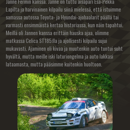
Janne Fermin kanssa. Janne on tuttu aisapari Esa-Pekka
Lapilta ja harvinainen kilpailu siinä mielessä, että istuimme
samassa autossa Toyota- ja Hyundai-ajohaalarit päällä tai
varmasti ensimmäistä kertaa historiassa, kun näin tapahtui.
Meillä oli Jannen kanssa erittäin hauska ajaa, olimme
matkassa Celica ST185:lla ja ajollisesti kilpailu sujui
mukavasti. Ajaminen oli kivaa ja muutenkin auto tuntui suht
hyvältä, mutta meille iski laturiongelma ja auto lakkasi
lataamasta, mutta pääsimme kuitenkin huoltoon.