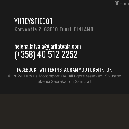
3D-tul
YHTEYSTIEDOT
Korventie 2, 63610 Tuuri,
FINLAND
helena.latvala@jarilatvala.com
(+358) 40 512 2252
FACEBOOK
TWITTER
INSTAGRAM
YOUTUBE
TIKTOK
© 2024 Latvala Motorsport Oy. All rights reserved. Sivuston
rakensi Saurakallion Samurait.