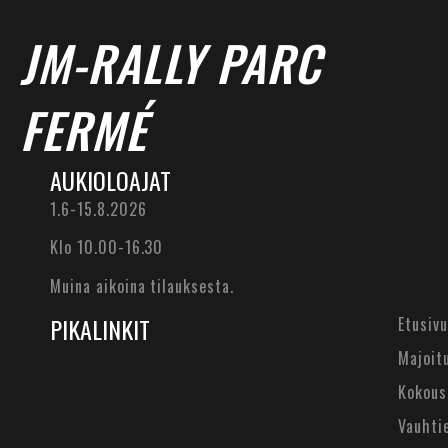
JM-RALLY PARC
FERMÉ
AUKIOLOAJAT
1.6-15.8.2026
Klo 10.00-16.30
Muina aikoina tilauksesta.
PIKALINKIT
Etusivu
Majoit
Kokous
Vauhti