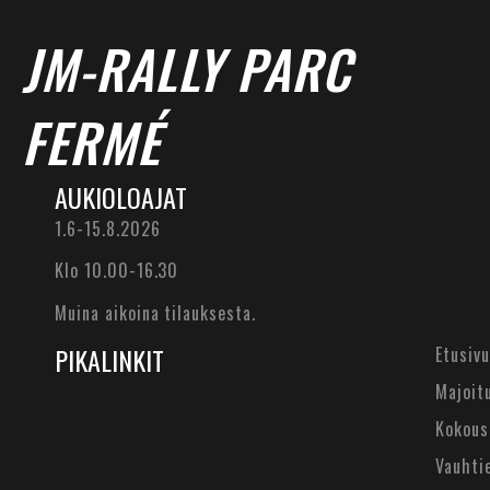
JM-RALLY PARC
FERMÉ
AUKIOLOAJAT
1.6-15.8.2026
Klo 10.00-16.30
Muina aikoina tilauksesta.
PIKALINKIT
Etusivu
Majoit
Kokous
Vauhti