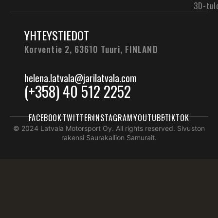
3D-tul
YHTEYSTIEDOT
Korventie 2, 63610 Tuuri,
FINLAND
helena.latvala@jarilatvala.com
(+358) 40 512 2252
FACEBOOK
TWITTER
INSTAGRAM
YOUTUBE
TIKTOK
© 2024 Latvala Motorsport Oy. All rights reserved. Sivuston
rakensi Saurakallion Samurait.